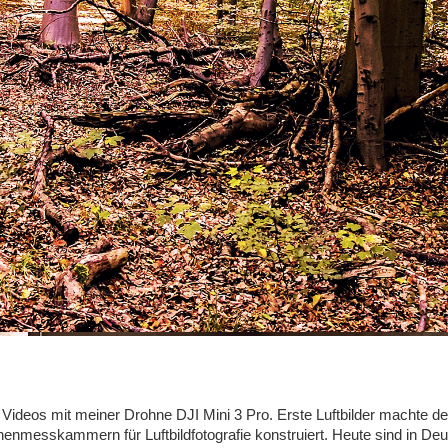
ideos mit meiner Drohne DJI Mini 3 Pro. Erste Luftbilder machte de
enmesskammern für Luftbildfotografie konstruiert. Heute sind in Deu